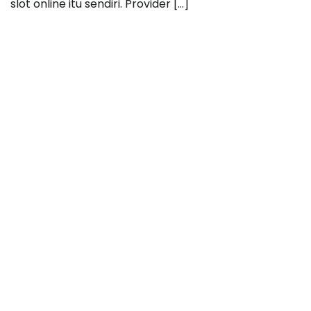
slot online itu sendiri. Provider […]