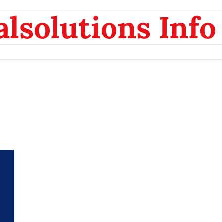
lsolutions Info