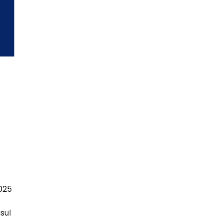
025
sul