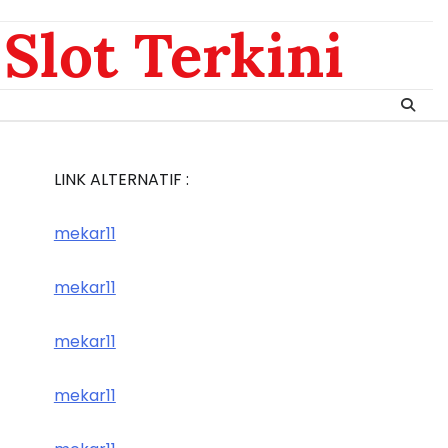
 Slot Terkini
LINK ALTERNATIF :
mekar11
mekar11
mekar11
mekar11