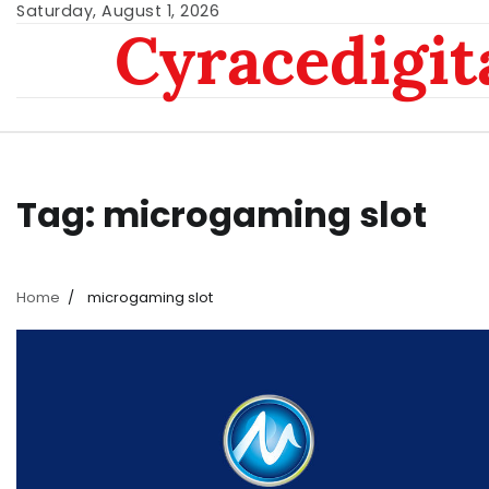
Skip
Saturday, August 1, 2026
Cyracedigita
to
content
Tag:
microgaming slot
Home
microgaming slot