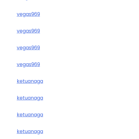
vegas969
vegas969
vegas969
vegas969
ketuanaga
ketuanaga
ketuanaga
ketuanaga