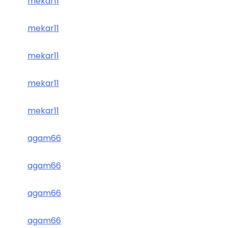
mekar11
mekar11
mekar11
mekar11
mekar11
agam66
agam66
agam66
agam66