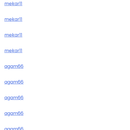
mekar11
mekar11
mekar11
mekar11
agam66
agam66
agam66
agam66
agam66