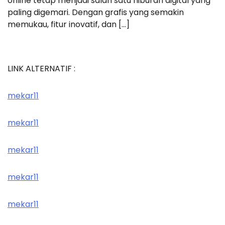
online tetap menjadi salah satu hiburan digital yang
paling digemari. Dengan grafis yang semakin
memukau, fitur inovatif, dan […]
LINK ALTERNATIF :
mekar11
mekar11
mekar11
mekar11
mekar11