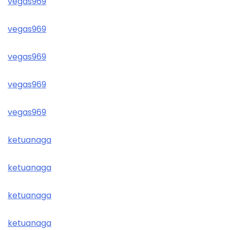
vegas969
vegas969
vegas969
vegas969
vegas969
ketuanaga
ketuanaga
ketuanaga
ketuanaga