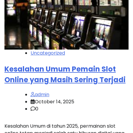
Uncategorized
Kesalahan Umum Pemain Slot
Online yang Masih Sering Terjadi
admin
October 14, 2025
0
Kesalahan Umum di tahun 2025, permainan slot