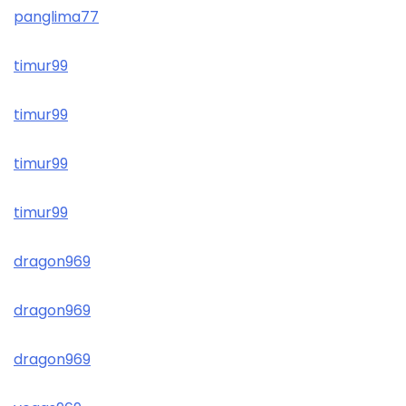
panglima77
timur99
timur99
timur99
timur99
dragon969
dragon969
dragon969