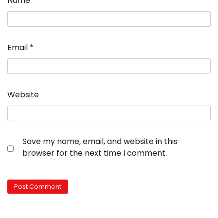
Name
*
Email
*
Website
Save my name, email, and website in this
browser for the next time I comment.