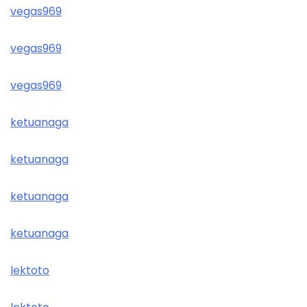
vegas969
vegas969
vegas969
ketuanaga
ketuanaga
ketuanaga
ketuanaga
lektoto