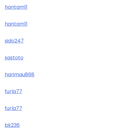
hantam11
hantam11
sido247
sastoto
harimau868
furla77
furla77
bk236