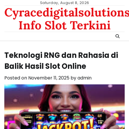
Skip
Saturday, August 8, 2026
Cyracedigitalsolution
to
content
Info Slot Terkini
Teknologi RNG dan Rahasia di
Balik Hasil Slot Online
Posted on
November 11, 2025
by
admin