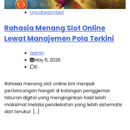
Uncategorized
Rahasia Menang Slot Online
Lewat Manajemen Pola Terkini
admin
May 6, 2026
0
Rahasia menang slot online kini menjadi
perbincangan hangat di kalangan penggemar
hiburan digital yang menginginkan hasil lebih
maksimal melalui pendekatan yang lebih sistematis
dan terukur. […]