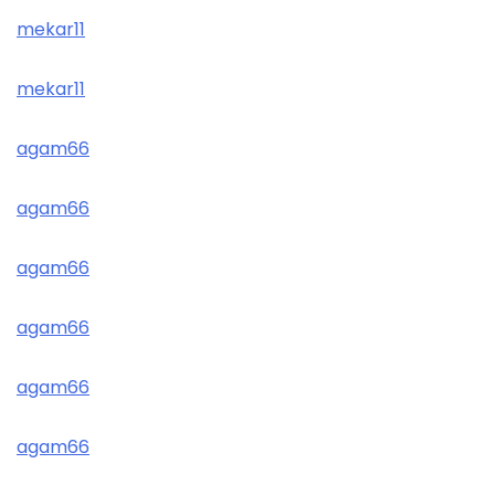
mekar11
mekar11
agam66
agam66
agam66
agam66
agam66
agam66