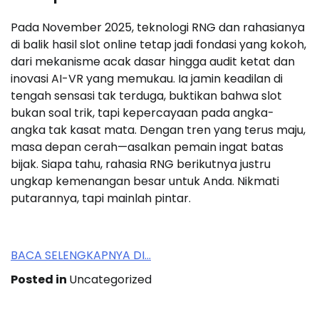
Pada November 2025, teknologi RNG dan rahasianya
di balik hasil slot online tetap jadi fondasi yang kokoh,
dari mekanisme acak dasar hingga audit ketat dan
inovasi AI-VR yang memukau. Ia jamin keadilan di
tengah sensasi tak terduga, buktikan bahwa slot
bukan soal trik, tapi kepercayaan pada angka-
angka tak kasat mata. Dengan tren yang terus maju,
masa depan cerah—asalkan pemain ingat batas
bijak. Siapa tahu, rahasia RNG berikutnya justru
ungkap kemenangan besar untuk Anda. Nikmati
putarannya, tapi mainlah pintar.
BACA SELENGKAPNYA DI…
Posted in
Uncategorized