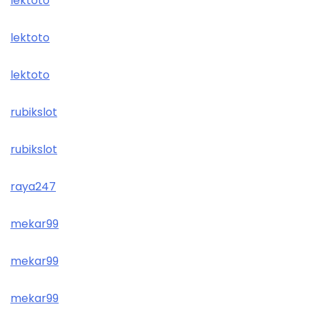
lektoto
lektoto
lektoto
rubikslot
rubikslot
raya247
mekar99
mekar99
mekar99