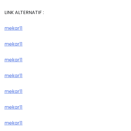
LINK ALTERNATIF :
mekar11
mekar11
mekar11
mekar11
mekar11
mekar11
mekar11