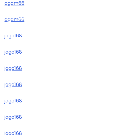
agam66
agam66
jago168
jago168
jago168
jago168
jago168
jago168
jago168