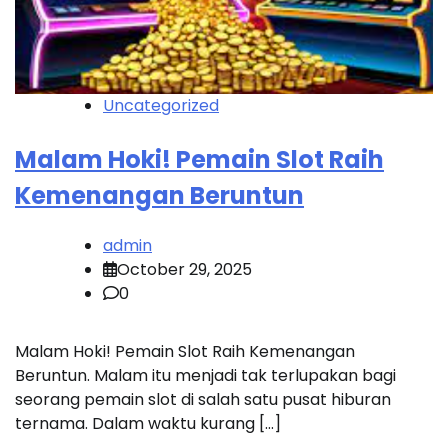
Uncategorized
Malam Hoki! Pemain Slot Raih
Kemenangan Beruntun
admin
October 29, 2025
0
Malam Hoki! Pemain Slot Raih Kemenangan
Beruntun. Malam itu menjadi tak terlupakan bagi
seorang pemain slot di salah satu pusat hiburan
ternama. Dalam waktu kurang […]