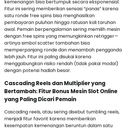
kemenangan bisa bertumpuk secara eksponensial.
Fitur ini sering memberikan sensasi “panas” karena
satu ronde free spins bisa menghasilkan
pembayaran puluhan hingga ratusan kali taruhan
awal. Pemain berpengalaman sering memilih mesin
dengan free spins yang memungkinkan retrigger—
artinya simbol scatter tambahan bisa
memperpanjang ronde dan menambah pengganda
lebih jauh. Fitur ini paling disukai karena
menggabungkan risiko rendah (tidak pakai modal)
dengan potensi hadiah besar.
Cascading Reels dan Multiplier yang
Bertambah: Fitur Bonus Mesin Slot Online
yang Paling Dicari Pemain
Cascading reels, atau sering disebut tumbling reels,
menjadi fitur favorit karena memberikan
kesempatan kemenangan beruntun dalam satu