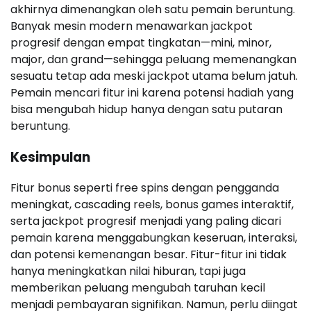
akhirnya dimenangkan oleh satu pemain beruntung.
Banyak mesin modern menawarkan jackpot
progresif dengan empat tingkatan—mini, minor,
major, dan grand—sehingga peluang memenangkan
sesuatu tetap ada meski jackpot utama belum jatuh.
Pemain mencari fitur ini karena potensi hadiah yang
bisa mengubah hidup hanya dengan satu putaran
beruntung.
Kesimpulan
Fitur bonus seperti free spins dengan pengganda
meningkat, cascading reels, bonus games interaktif,
serta jackpot progresif menjadi yang paling dicari
pemain karena menggabungkan keseruan, interaksi,
dan potensi kemenangan besar. Fitur-fitur ini tidak
hanya meningkatkan nilai hiburan, tapi juga
memberikan peluang mengubah taruhan kecil
menjadi pembayaran signifikan. Namun, perlu diingat