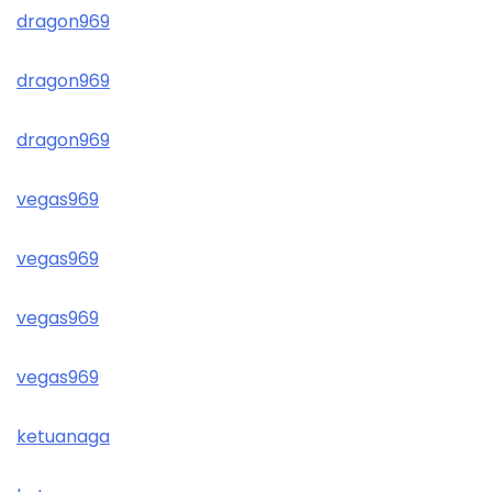
dragon969
dragon969
dragon969
vegas969
vegas969
vegas969
vegas969
ketuanaga