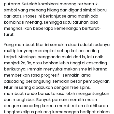
putaran. Setelah kombinasi menang terbentuk,
simbol yang menang hilang dan diganti simbol baru
dari atas. Proses ini berlanjut selama masih ada
kombinasi menang, sehingga satu taruhan bisa
menghasilkan beberapa kemenangan berturut-
turut.
Yang membuat fitur ini semakin dicari adalah adanya
multiplier yang meningkat setiap kali cascading
terjadi. Misalnya, pengganda mulai dari 1x, lalu naik
menjadi 2x, 3x, atau bahkan lebih tinggi di cascading
berikutnya. Pemain menyukai mekanisme ini karena
memberikan rasa progresif—semakin lama
cascading berlangsung, semakin besar pembayaran.
Fitur ini sering dipadukan dengan free spins,
membuat ronde bonus terasa lebih menguntungkan
dan menghibur. Banyak pemain memilih mesin
dengan cascading karena memberikan nilai hiburan
tinggi sekaligus peluang kemenangan berlipat dalam