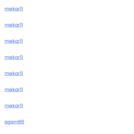
mekar11
mekar11
mekar11
mekar11
mekar11
mekar11
mekar11
agam66