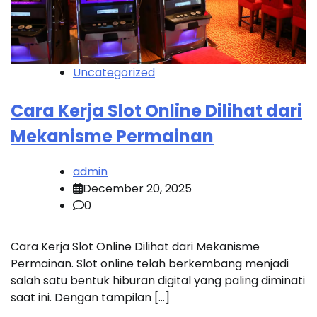
Uncategorized
Cara Kerja Slot Online Dilihat dari
Mekanisme Permainan
admin
December 20, 2025
0
Cara Kerja Slot Online Dilihat dari Mekanisme
Permainan. Slot online telah berkembang menjadi
salah satu bentuk hiburan digital yang paling diminati
saat ini. Dengan tampilan […]