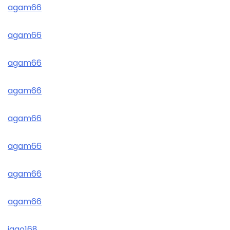
agam66
agam66
agam66
agam66
agam66
agam66
agam66
agam66
jago168