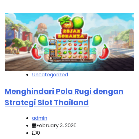
Uncategorized
Menghindari Pola Rugi dengan
Strategi Slot Thailand
admin
February 3, 2026
0