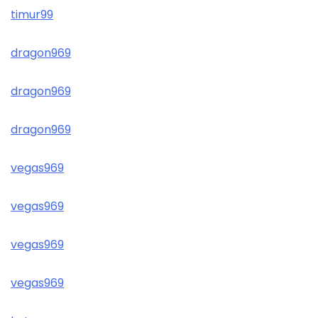
timur99
dragon969
dragon969
dragon969
vegas969
vegas969
vegas969
vegas969