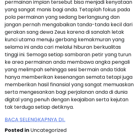
permainan impian tersebut bisa menjadi kenyataan
yang sangat manis bagi anda. Tetaplah fokus pada
pola permainan yang sedang berlangsung dan
jangan pernah mengabaikan tanda-tanda kecil dari
gerakan sang dewa Zeus karena di sanalah letak
kunci utama menuju gerbang kemakmuran yang
selama ini anda cari melalui hiburan berkualitas
tinggi ini. Semoga setiap sambaran petir yang turun
ke area permainan anda membawa angka pengali
yang melimpah sehingga sesi bermain anda tidak
hanya memberikan kesenangan semata tetapi juga
memberikan hasil finansial yang sangat memuaskan
serta mengesankan bagi perjalanan anda di dunia
digital yang penuh dengan keajaiban serta kejutan
tak terduga setiap detiknya.
BACA SELENGKAPNYA DI..
Posted in
Uncategorized