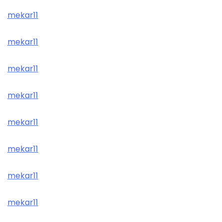
mekar11
mekar11
mekar11
mekar11
mekar11
mekar11
mekar11
mekar11