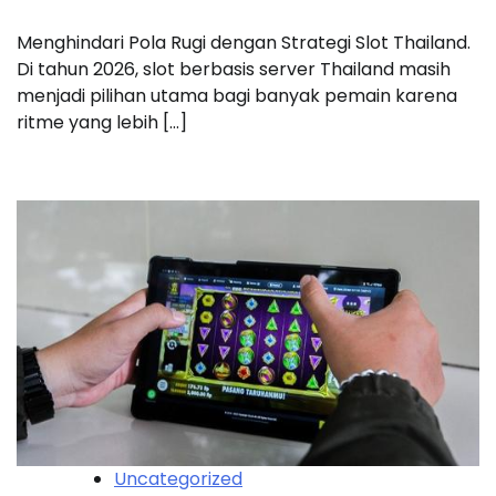
Menghindari Pola Rugi dengan Strategi Slot Thailand.
Di tahun 2026, slot berbasis server Thailand masih
menjadi pilihan utama bagi banyak pemain karena
ritme yang lebih […]
Uncategorized