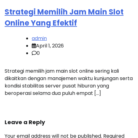
Strategi Memilih Jam Main Slot
Online Yang Efektif
admin
April 1, 2026
0
Strategi memilih jam main slot online sering kali
dikaitkan dengan manajemen waktu kunjungan serta
kondisi stabilitas server pusat hiburan yang
beroperasi selama dua puluh empat […]
Leave a Reply
Your email address will not be published.
Required