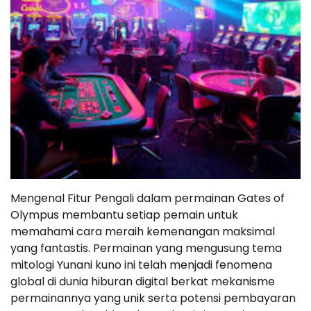
Mengenal Fitur Pengali dalam permainan Gates of
Olympus membantu setiap pemain untuk
memahami cara meraih kemenangan maksimal
yang fantastis. Permainan yang mengusung tema
mitologi Yunani kuno ini telah menjadi fenomena
global di dunia hiburan digital berkat mekanisme
permainannya yang unik serta potensi pembayaran