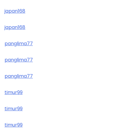
japan168
japan168
panglima77
panglima77
panglima77
timur99
timur99
timur99