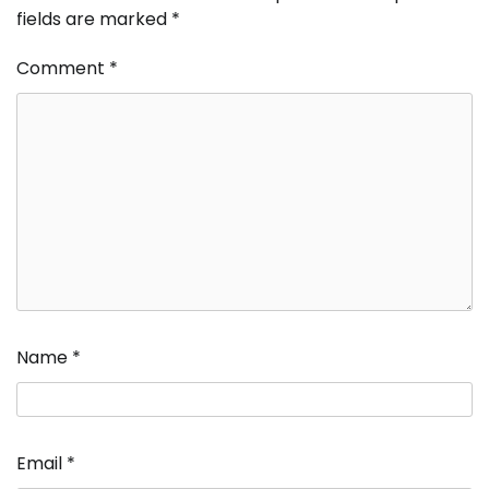
fields are marked
*
Comment
*
Name
*
Email
*