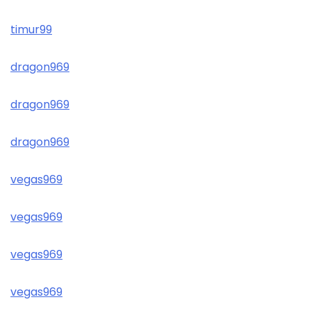
timur99
dragon969
dragon969
dragon969
vegas969
vegas969
vegas969
vegas969