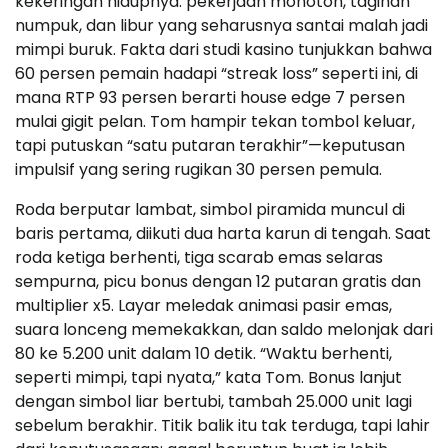
kekeringan hidupnya: pekerjaan monoton, tagihan
numpuk, dan libur yang seharusnya santai malah jadi
mimpi buruk. Fakta dari studi kasino tunjukkan bahwa
60 persen pemain hadapi “streak loss” seperti ini, di
mana RTP 93 persen berarti house edge 7 persen
mulai gigit pelan. Tom hampir tekan tombol keluar,
tapi putuskan “satu putaran terakhir”—keputusan
impulsif yang sering rugikan 30 persen pemula.
Roda berputar lambat, simbol piramida muncul di
baris pertama, diikuti dua harta karun di tengah. Saat
roda ketiga berhenti, tiga scarab emas selaras
sempurna, picu bonus dengan 12 putaran gratis dan
multiplier x5. Layar meledak animasi pasir emas,
suara lonceng memekakkan, dan saldo melonjak dari
80 ke 5.200 unit dalam 10 detik. “Waktu berhenti,
seperti mimpi, tapi nyata,” kata Tom. Bonus lanjut
dengan simbol liar bertubi, tambah 25.000 unit lagi
sebelum berakhir. Titik balik itu tak terduga, tapi lahir