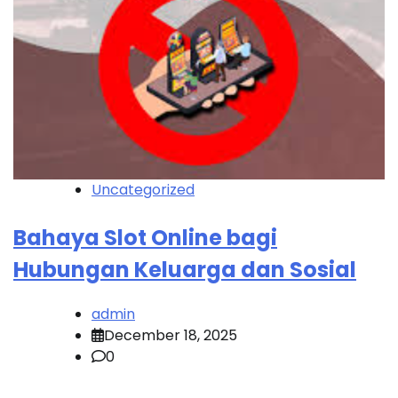
Uncategorized
Bahaya Slot Online bagi
Hubungan Keluarga dan Sosial
admin
December 18, 2025
0