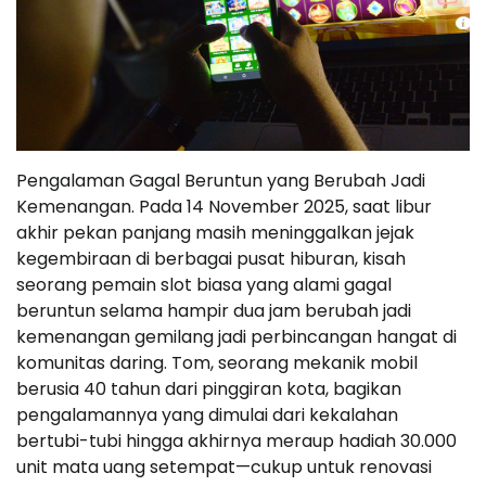
Pengalaman Gagal Beruntun yang Berubah Jadi
Kemenangan. Pada 14 November 2025, saat libur
akhir pekan panjang masih meninggalkan jejak
kegembiraan di berbagai pusat hiburan, kisah
seorang pemain slot biasa yang alami gagal
beruntun selama hampir dua jam berubah jadi
kemenangan gemilang jadi perbincangan hangat di
komunitas daring. Tom, seorang mekanik mobil
berusia 40 tahun dari pinggiran kota, bagikan
pengalamannya yang dimulai dari kekalahan
bertubi-tubi hingga akhirnya meraup hadiah 30.000
unit mata uang setempat—cukup untuk renovasi