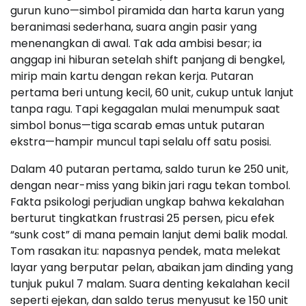
gurun kuno—simbol piramida dan harta karun yang
beranimasi sederhana, suara angin pasir yang
menenangkan di awal. Tak ada ambisi besar; ia
anggap ini hiburan setelah shift panjang di bengkel,
mirip main kartu dengan rekan kerja. Putaran
pertama beri untung kecil, 60 unit, cukup untuk lanjut
tanpa ragu. Tapi kegagalan mulai menumpuk saat
simbol bonus—tiga scarab emas untuk putaran
ekstra—hampir muncul tapi selalu off satu posisi.
Dalam 40 putaran pertama, saldo turun ke 250 unit,
dengan near-miss yang bikin jari ragu tekan tombol.
Fakta psikologi perjudian ungkap bahwa kekalahan
berturut tingkatkan frustrasi 25 persen, picu efek
“sunk cost” di mana pemain lanjut demi balik modal.
Tom rasakan itu: napasnya pendek, mata melekat
layar yang berputar pelan, abaikan jam dinding yang
tunjuk pukul 7 malam. Suara denting kekalahan kecil
seperti ejekan, dan saldo terus menyusut ke 150 unit