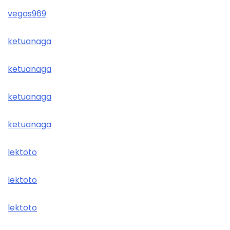
vegas969
ketuanaga
ketuanaga
ketuanaga
ketuanaga
lektoto
lektoto
lektoto