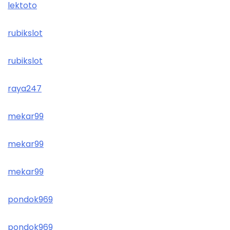
lektoto
rubikslot
rubikslot
raya247
mekar99
mekar99
mekar99
pondok969
pondok969