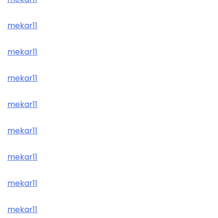
mekar11
mekar11
mekar11
mekar11
mekar11
mekar11
mekar11
mekar11