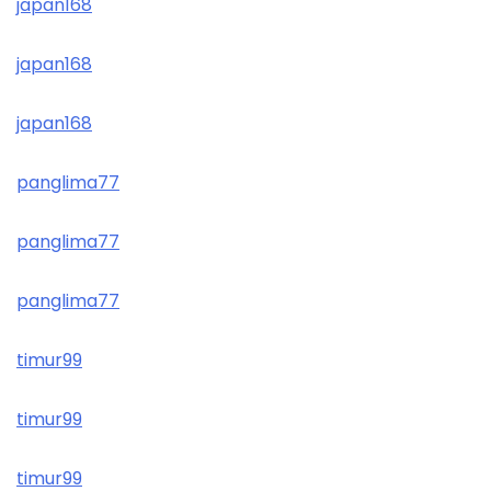
japan168
japan168
japan168
panglima77
panglima77
panglima77
timur99
timur99
timur99