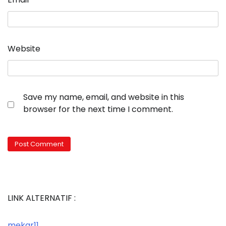
Website
Save my name, email, and website in this
browser for the next time I comment.
LINK ALTERNATIF :
mekar11