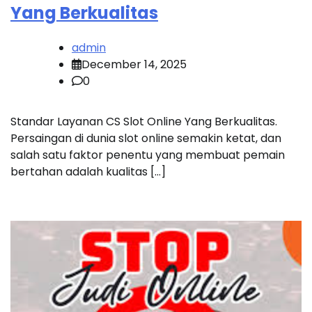
Yang Berkualitas
admin
December 14, 2025
0
Standar Layanan CS Slot Online Yang Berkualitas.
Persaingan di dunia slot online semakin ketat, dan
salah satu faktor penentu yang membuat pemain
bertahan adalah kualitas […]