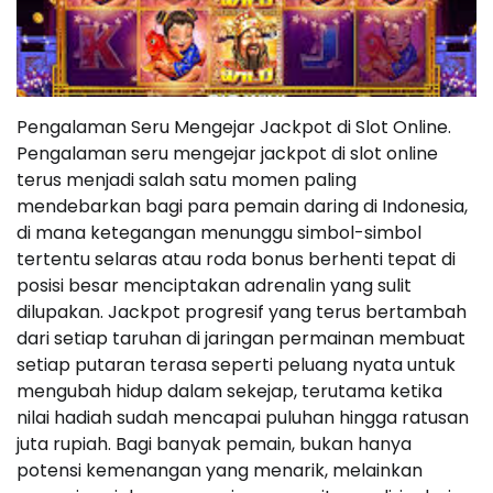
Pengalaman Seru Mengejar Jackpot di Slot Online.
Pengalaman seru mengejar jackpot di slot online
terus menjadi salah satu momen paling
mendebarkan bagi para pemain daring di Indonesia,
di mana ketegangan menunggu simbol-simbol
tertentu selaras atau roda bonus berhenti tepat di
posisi besar menciptakan adrenalin yang sulit
dilupakan. Jackpot progresif yang terus bertambah
dari setiap taruhan di jaringan permainan membuat
setiap putaran terasa seperti peluang nyata untuk
mengubah hidup dalam sekejap, terutama ketika
nilai hadiah sudah mencapai puluhan hingga ratusan
juta rupiah. Bagi banyak pemain, bukan hanya
potensi kemenangan yang menarik, melainkan