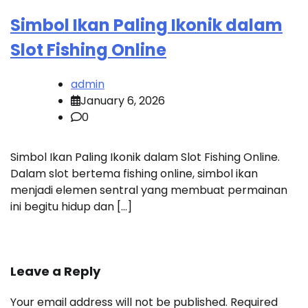
Simbol Ikan Paling Ikonik dalam
Slot Fishing Online
admin
January 6, 2026
0
Simbol Ikan Paling Ikonik dalam Slot Fishing Online.
Dalam slot bertema fishing online, simbol ikan
menjadi elemen sentral yang membuat permainan
ini begitu hidup dan […]
Leave a Reply
Your email address will not be published.
Required