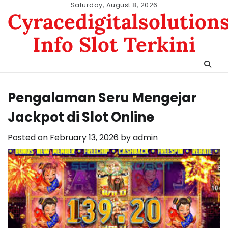
Skip
Saturday, August 8, 2026
Cyracedigitalsolution
to
content
Info Slot Terkini
Pengalaman Seru Mengejar
Jackpot di Slot Online
Posted on
February 13, 2026
by
admin