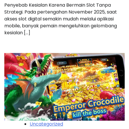
Penyebab Kesialan Karena Bermain Slot Tanpa
Strategi. Pada pertengahan November 2025, saat
akses slot digital semakin mudah melalui aplikasi
mobile, banyak pemain mengeluhkan gelombang
kesialan […]
Uncategorized