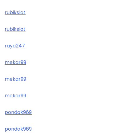
rubikslot
rubikslot
raya247
mekar99
mekar99
mekar99
pondok969
pondok969