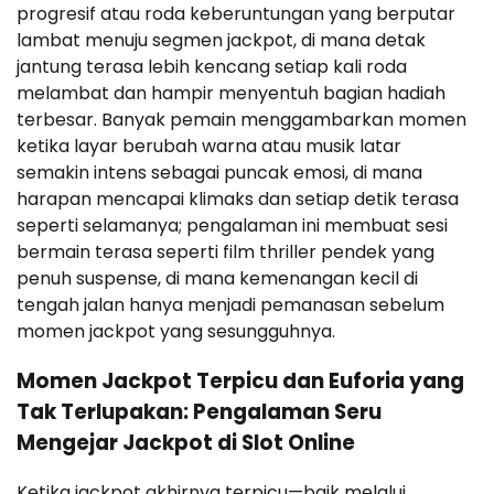
progresif atau roda keberuntungan yang berputar
lambat menuju segmen jackpot, di mana detak
jantung terasa lebih kencang setiap kali roda
melambat dan hampir menyentuh bagian hadiah
terbesar. Banyak pemain menggambarkan momen
ketika layar berubah warna atau musik latar
semakin intens sebagai puncak emosi, di mana
harapan mencapai klimaks dan setiap detik terasa
seperti selamanya; pengalaman ini membuat sesi
bermain terasa seperti film thriller pendek yang
penuh suspense, di mana kemenangan kecil di
tengah jalan hanya menjadi pemanasan sebelum
momen jackpot yang sesungguhnya.
Momen Jackpot Terpicu dan Euforia yang
Tak Terlupakan: Pengalaman Seru
Mengejar Jackpot di Slot Online
Ketika jackpot akhirnya terpicu—baik melalui