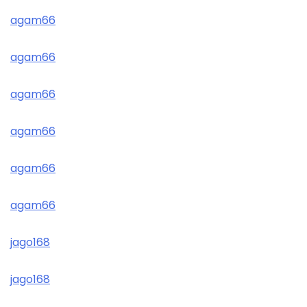
agam66
agam66
agam66
agam66
agam66
agam66
jago168
jago168