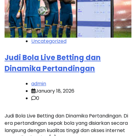
Uncategorized
Judi Bola Live Betting dan
Dinamika Pertandingan
admin
January 18, 2026
0
Judi Bola Live Betting dan Dinamika Pertandingan. Di
era pertandingan sepak bola yang disiarkan secara
langsung dengan kualitas tinggi dan akses internet