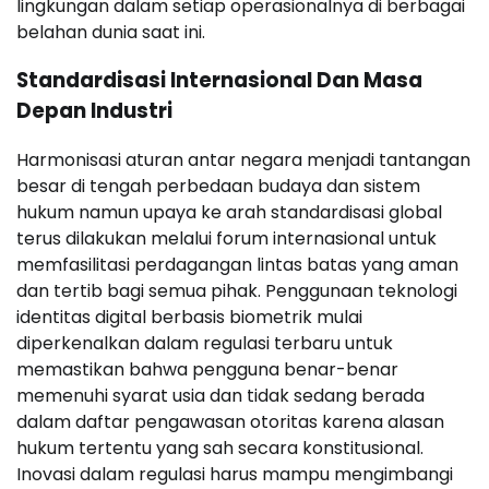
lingkungan dalam setiap operasionalnya di berbagai
belahan dunia saat ini.
Standardisasi Internasional Dan Masa
Depan Industri
Harmonisasi aturan antar negara menjadi tantangan
besar di tengah perbedaan budaya dan sistem
hukum namun upaya ke arah standardisasi global
terus dilakukan melalui forum internasional untuk
memfasilitasi perdagangan lintas batas yang aman
dan tertib bagi semua pihak. Penggunaan teknologi
identitas digital berbasis biometrik mulai
diperkenalkan dalam regulasi terbaru untuk
memastikan bahwa pengguna benar-benar
memenuhi syarat usia dan tidak sedang berada
dalam daftar pengawasan otoritas karena alasan
hukum tertentu yang sah secara konstitusional.
Inovasi dalam regulasi harus mampu mengimbangi