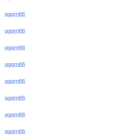
agam66
agam66
agam66
agam66
agam66
agam66
agam66
agam66