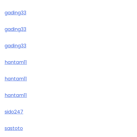
gading33
gading33
gading33
hantam11
hantam11
hantam11
sido247
sastoto