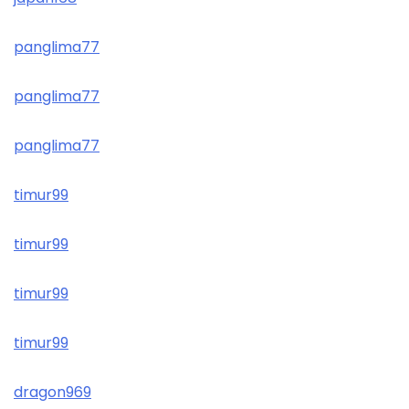
panglima77
panglima77
panglima77
timur99
timur99
timur99
timur99
dragon969