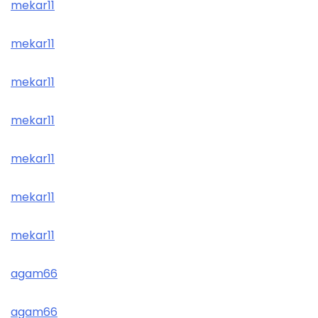
mekar11
mekar11
mekar11
mekar11
mekar11
mekar11
mekar11
agam66
agam66