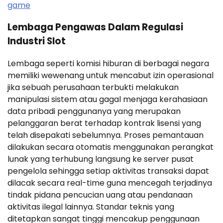
game
Lembaga Pengawas Dalam Regulasi
Industri Slot
Lembaga seperti komisi hiburan di berbagai negara
memiliki wewenang untuk mencabut izin operasional
jika sebuah perusahaan terbukti melakukan
manipulasi sistem atau gagal menjaga kerahasiaan
data pribadi penggunanya yang merupakan
pelanggaran berat terhadap kontrak lisensi yang
telah disepakati sebelumnya. Proses pemantauan
dilakukan secara otomatis menggunakan perangkat
lunak yang terhubung langsung ke server pusat
pengelola sehingga setiap aktivitas transaksi dapat
dilacak secara real-time guna mencegah terjadinya
tindak pidana pencucian uang atau pendanaan
aktivitas ilegal lainnya. Standar teknis yang
ditetapkan sangat tinggi mencakup penggunaan