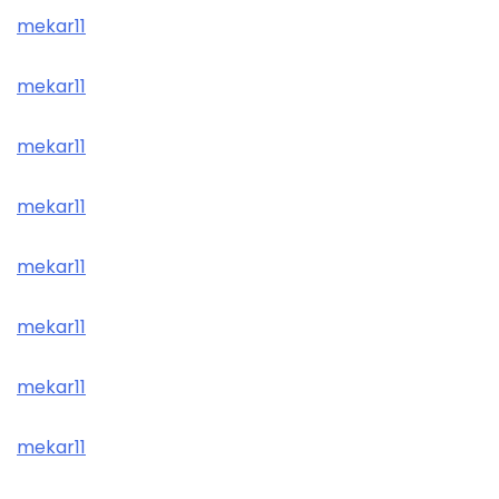
mekar11
mekar11
mekar11
mekar11
mekar11
mekar11
mekar11
mekar11