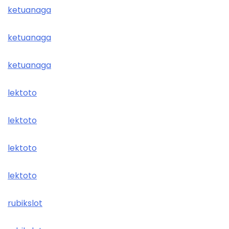
ketuanaga
ketuanaga
ketuanaga
lektoto
lektoto
lektoto
lektoto
rubikslot