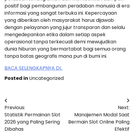
positif bagi pembangunan peradaban manusia di era
informasi yang sangat terbuka ini. Kepercayaan
yang diberikan oleh masyarakat harus dijawab
dengan pelayanan yang jujur transparan dan selalu
mengedepankan etika dalam setiap aspek
operasional tanpa terkecuali demi mewujudkan
dunia hiburan yang bermartabat bagi semua orang
tanpa batas geografis mana pun di bumi ini.
BACA SELENGKAPNYA DI..
Posted in
Uncategorized
Post
Previous:
Next:
navigation
Statistik Permainan Slot
Manajemen Modal Saat
2026 yang Paling Sering
Bermain Slot Online Paling
Dibahas
Efektif