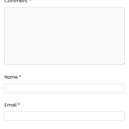
Comment
*
Name
*
Email
*