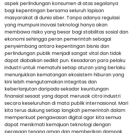
aspek perlindungan konsumen di atas segalanya
bagi kepentingan bersama seluruh lapisan
masyarakat di dunia siber. Tanpa adanya regulasi
yang mumpuni inovasi teknologi hanya akan
membawa risiko yang besar bagi stabilitas sosial dan
ekonomi sehingga peran pemerintah sebagai
penyeimbang antara kepentingan bisnis dan
perlindungan publik menjadi sangat vital dan tidak
dapat diabaikan sedikit pun. Kesadaran para pelaku
industri untuk mematuhi setiap aturan yang berlaku
menunjukkan kematangan ekosistem hiburan yang
kini lebih mengutamakan integritas dan
keberlanjutan daripada sekadar keuntungan
finansial sesaat yang dapat merusak citra industri
secara keseluruhan di mata publik internasional. Mari
kita terus dukung setiap langkah pemerintah dalam
memperkuat pengawasan digital agar kita semua
dapat menikmati kemajuan teknologi dengan
perasaan tenang aman dan memberikan dampak