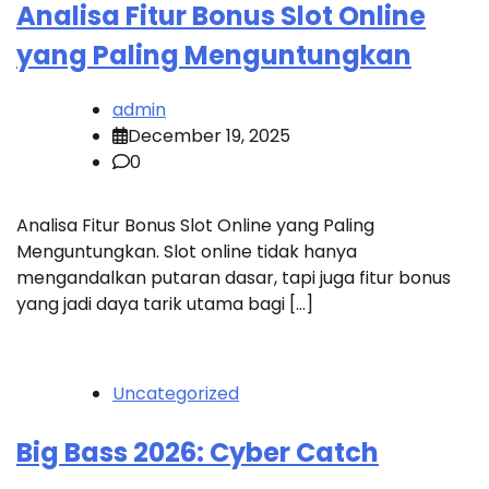
Analisa Fitur Bonus Slot Online
yang Paling Menguntungkan
admin
December 19, 2025
0
Analisa Fitur Bonus Slot Online yang Paling
Menguntungkan. Slot online tidak hanya
mengandalkan putaran dasar, tapi juga fitur bonus
yang jadi daya tarik utama bagi […]
Uncategorized
Big Bass 2026: Cyber Catch