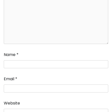
Name
*
Email
*
Website