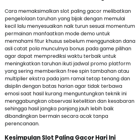
Cara memaksimalkan slot paling gacor melibatkan
pengelolaan taruhan yang bijak dengan memulai
kecil lalu menyesuaikan naik turun sesuai momentum
permainan manfaatkan mode demo untuk
memahami fitur khusus sebelum menggunakan dana
asli catat pola munculnya bonus pada game pilihan
agar dapat memprediksi waktu terbaik untuk
meningkatkan taruhan ikuti jadwal promo platform
yang sering memberikan free spin tambahan atau
multiplier ekstra pada jam ramai tetap tenang dan
disiplin dengan batas harian agar tidak terbawa
emosi saat hasil kurang menguntungkan teknik ini
menggabungkan observasi ketelitian dan kesabaran
sehingga hasil jangka panjang jauh lebih baik
dibandingkan bermain secara acak tanpa
perencanaan.
Kesimpulan Slot Paling Gacor Hari Ini