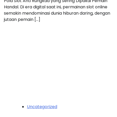
Pola Slot Anti Rungkad yang Sering Dipakai Pemain
Handal. Di era digital saat ini, permainan slot online
semakin mendominasi dunia hiburan daring, dengan
jutaan pemain […]
Uncategorized