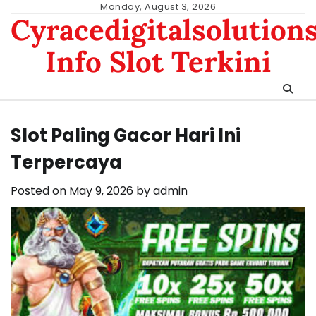
Skip
Monday, August 3, 2026
Cyracedigitalsolution
to
content
Info Slot Terkini
Slot Paling Gacor Hari Ini
Terpercaya
Posted on
May 9, 2026
by
admin