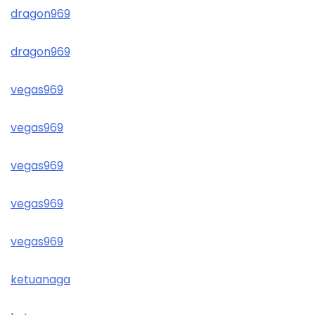
dragon969
dragon969
vegas969
vegas969
vegas969
vegas969
vegas969
ketuanaga