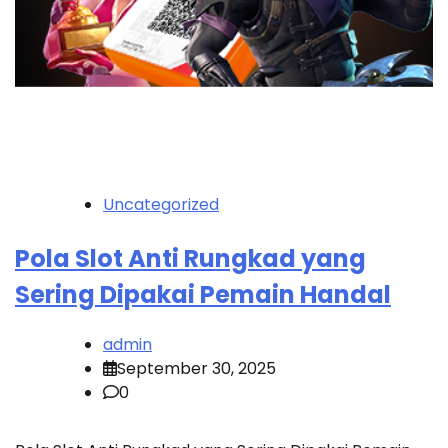
Uncategorized
Pola Slot Anti Rungkad yang
Sering Dipakai Pemain Handal
admin
September 30, 2025
0