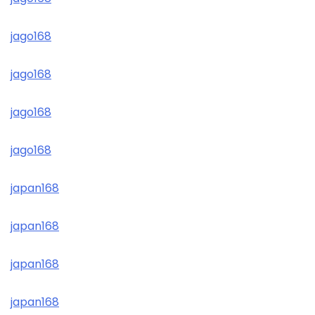
jago168
jago168
jago168
jago168
japan168
japan168
japan168
japan168