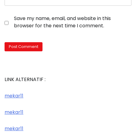
Save my name, email, and website in this
browser for the next time I comment.
LINK ALTERNATIF :
mekar11
mekar11
mekar11