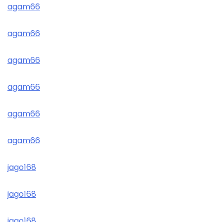
agam66
agam66
agam66
agam66
agam66
agam66
jago168
jago168
jago168