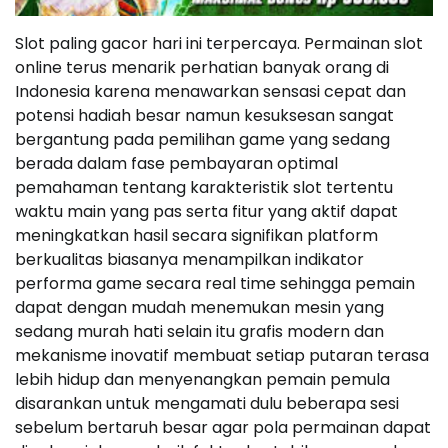
Slot paling gacor hari ini terpercaya. Permainan slot
online terus menarik perhatian banyak orang di
Indonesia karena menawarkan sensasi cepat dan
potensi hadiah besar namun kesuksesan sangat
bergantung pada pemilihan game yang sedang
berada dalam fase pembayaran optimal
pemahaman tentang karakteristik slot tertentu
waktu main yang pas serta fitur yang aktif dapat
meningkatkan hasil secara signifikan platform
berkualitas biasanya menampilkan indikator
performa game secara real time sehingga pemain
dapat dengan mudah menemukan mesin yang
sedang murah hati selain itu grafis modern dan
mekanisme inovatif membuat setiap putaran terasa
lebih hidup dan menyenangkan pemain pemula
disarankan untuk mengamati dulu beberapa sesi
sebelum bertaruh besar agar pola permainan dapat