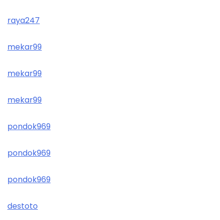
raya247
mekar99
mekar99
mekar99
pondok969
pondok969
pondok969
destoto