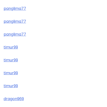
panglima77
panglima77
panglima77
timur99
timur99
timur99
timur99
dragon969