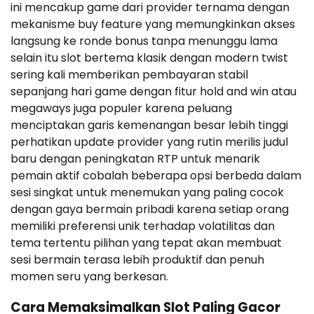
ini mencakup game dari provider ternama dengan
mekanisme buy feature yang memungkinkan akses
langsung ke ronde bonus tanpa menunggu lama
selain itu slot bertema klasik dengan modern twist
sering kali memberikan pembayaran stabil
sepanjang hari game dengan fitur hold and win atau
megaways juga populer karena peluang
menciptakan garis kemenangan besar lebih tinggi
perhatikan update provider yang rutin merilis judul
baru dengan peningkatan RTP untuk menarik
pemain aktif cobalah beberapa opsi berbeda dalam
sesi singkat untuk menemukan yang paling cocok
dengan gaya bermain pribadi karena setiap orang
memiliki preferensi unik terhadap volatilitas dan
tema tertentu pilihan yang tepat akan membuat
sesi bermain terasa lebih produktif dan penuh
momen seru yang berkesan.
Cara Memaksimalkan Slot Paling Gacor