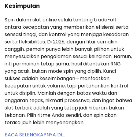
Kesimpulan
Spin dalam slot online selalu tentang trade-off
antara kecepatan yang memberikan efisiensi serta
sensasi tinggi, dan kontrol yang menjaga kesadaran
serta fleksibilitas. Di 2025, dengan fitur semakin
canggih, pemain punya lebih banyak pilihan untuk
menyesuaikan pengalaman sesuai keinginan. Namun,
inti permainan tetap sama: hasil ditentukan RNG
yang acak, bukan mode spin yang dipilih. Kunci
sukses adalah keseimbangan—manfaatkan
kecepatan untuk volume, tapi pertahankan kontrol
untuk disiplin. Mainlah dengan batas waktu dan
anggaran tegas, nikmati prosesnya, dan ingat bahwa
slot terbaik adalah yang tetap jadi hiburan, bukan
tekanan. Pilih ritme Anda sendiri, dan spin akan
terasa jauh lebih menyenangkan.
BACA SELENGKAPNYA DI…