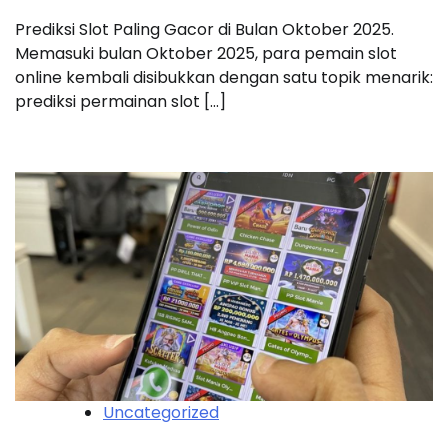
Prediksi Slot Paling Gacor di Bulan Oktober 2025.
Memasuki bulan Oktober 2025, para pemain slot
online kembali disibukkan dengan satu topik menarik:
prediksi permainan slot […]
Uncategorized