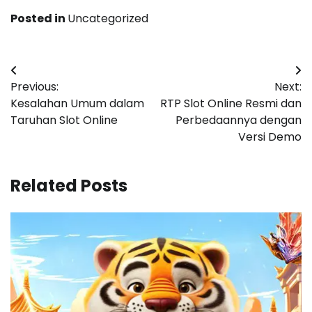
Posted in
Uncategorized
Post
Previous:
Next:
navigation
Kesalahan Umum dalam
RTP Slot Online Resmi dan
Taruhan Slot Online
Perbedaannya dengan
Versi Demo
Related Posts