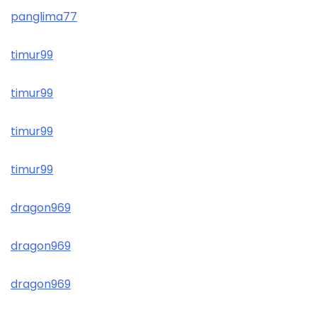
panglima77
timur99
timur99
timur99
timur99
dragon969
dragon969
dragon969