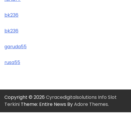
bk236
bk236
garuda55
rusa55
Copyright © 2026
Cyracedigitalsolutions Info Slot
Terkini
Theme: Entire News By
Adore Themes
.