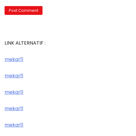
LINK ALTERNATIF :
mekar11
mekar11
mekar11
mekar11
mekar11