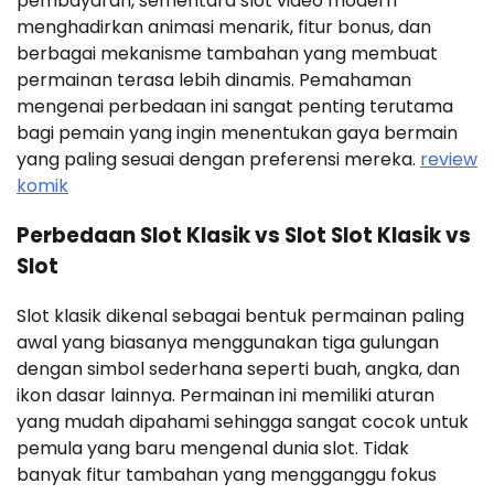
pembayaran, sementara slot video modern
menghadirkan animasi menarik, fitur bonus, dan
berbagai mekanisme tambahan yang membuat
permainan terasa lebih dinamis. Pemahaman
mengenai perbedaan ini sangat penting terutama
bagi pemain yang ingin menentukan gaya bermain
yang paling sesuai dengan preferensi mereka.
review
komik
Perbedaan Slot Klasik vs Slot Slot Klasik vs
Slot
Slot klasik dikenal sebagai bentuk permainan paling
awal yang biasanya menggunakan tiga gulungan
dengan simbol sederhana seperti buah, angka, dan
ikon dasar lainnya. Permainan ini memiliki aturan
yang mudah dipahami sehingga sangat cocok untuk
pemula yang baru mengenal dunia slot. Tidak
banyak fitur tambahan yang mengganggu fokus