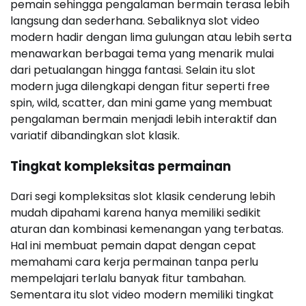
pemain sehingga pengalaman bermain terasa lebih
langsung dan sederhana. Sebaliknya slot video
modern hadir dengan lima gulungan atau lebih serta
menawarkan berbagai tema yang menarik mulai
dari petualangan hingga fantasi. Selain itu slot
modern juga dilengkapi dengan fitur seperti free
spin, wild, scatter, dan mini game yang membuat
pengalaman bermain menjadi lebih interaktif dan
variatif dibandingkan slot klasik.
Tingkat kompleksitas permainan
Dari segi kompleksitas slot klasik cenderung lebih
mudah dipahami karena hanya memiliki sedikit
aturan dan kombinasi kemenangan yang terbatas.
Hal ini membuat pemain dapat dengan cepat
memahami cara kerja permainan tanpa perlu
mempelajari terlalu banyak fitur tambahan.
Sementara itu slot video modern memiliki tingkat