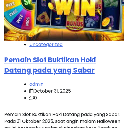
Uncategorized
Pemain Slot Buktikan Hoki
Datang pada yang Sabar
admin
October 31, 2025
0
Pemain Slot Buktikan Hoki Datang pada yang Sabar.
Pada 31 Oktober 2025, saat angin malam Halloween