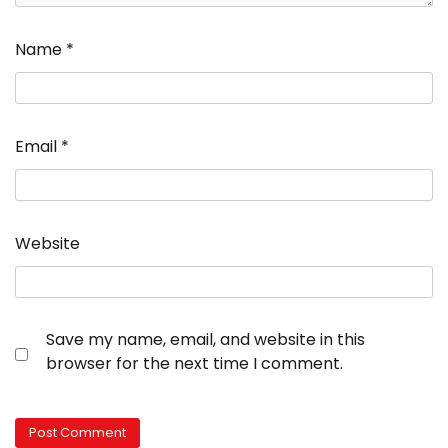
Name
*
Email
*
Website
Save my name, email, and website in this
browser for the next time I comment.