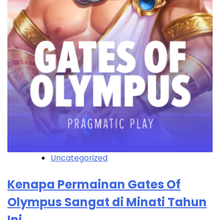
Uncategorized
Kenapa Permainan Gates Of
Olympus Sangat di Minati Tahun
Ini