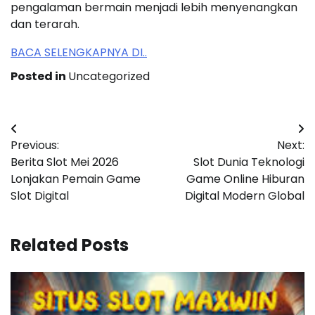
pengalaman bermain menjadi lebih menyenangkan
dan terarah.
BACA SELENGKAPNYA DI..
Posted in
Uncategorized
Post
Previous:
Next:
navigation
Berita Slot Mei 2026
Slot Dunia Teknologi
Lonjakan Pemain Game
Game Online Hiburan
Slot Digital
Digital Modern Global
Related Posts