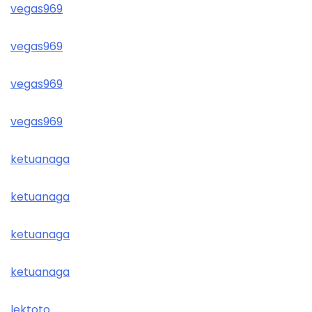
vegas969
vegas969
vegas969
vegas969
ketuanaga
ketuanaga
ketuanaga
ketuanaga
lektoto