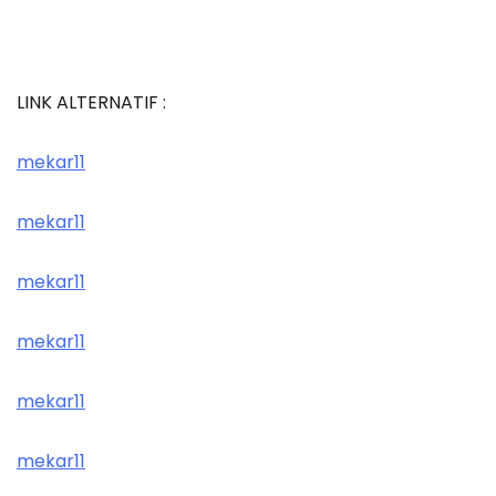
LINK ALTERNATIF :
mekar11
mekar11
mekar11
mekar11
mekar11
mekar11