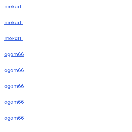
mekar11
mekar11
mekar11
agam66
agam66
agam66
agam66
agam66