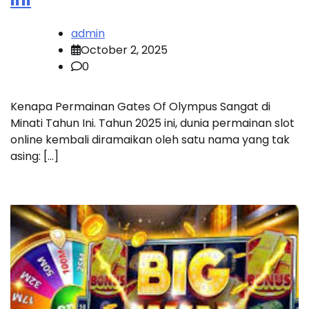
admin
October 2, 2025
0
Kenapa Permainan Gates Of Olympus Sangat di
Minati Tahun Ini. Tahun 2025 ini, dunia permainan slot
online kembali diramaikan oleh satu nama yang tak
asing: […]