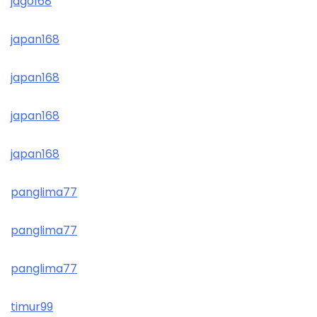
jago168
japan168
japan168
japan168
japan168
panglima77
panglima77
panglima77
timur99