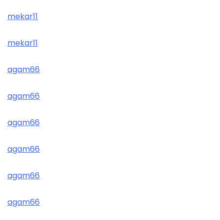
mekar11
mekar11
agam66
agam66
agam66
agam66
agam66
agam66