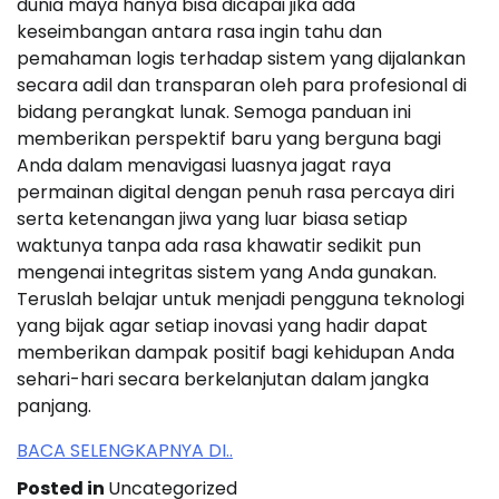
dunia maya hanya bisa dicapai jika ada
keseimbangan antara rasa ingin tahu dan
pemahaman logis terhadap sistem yang dijalankan
secara adil dan transparan oleh para profesional di
bidang perangkat lunak. Semoga panduan ini
memberikan perspektif baru yang berguna bagi
Anda dalam menavigasi luasnya jagat raya
permainan digital dengan penuh rasa percaya diri
serta ketenangan jiwa yang luar biasa setiap
waktunya tanpa ada rasa khawatir sedikit pun
mengenai integritas sistem yang Anda gunakan.
Teruslah belajar untuk menjadi pengguna teknologi
yang bijak agar setiap inovasi yang hadir dapat
memberikan dampak positif bagi kehidupan Anda
sehari-hari secara berkelanjutan dalam jangka
panjang.
BACA SELENGKAPNYA DI..
Posted in
Uncategorized