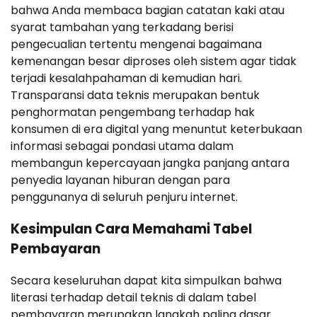
bahwa Anda membaca bagian catatan kaki atau
syarat tambahan yang terkadang berisi
pengecualian tertentu mengenai bagaimana
kemenangan besar diproses oleh sistem agar tidak
terjadi kesalahpahaman di kemudian hari.
Transparansi data teknis merupakan bentuk
penghormatan pengembang terhadap hak
konsumen di era digital yang menuntut keterbukaan
informasi sebagai pondasi utama dalam
membangun kepercayaan jangka panjang antara
penyedia layanan hiburan dengan para
penggunanya di seluruh penjuru internet.
Kesimpulan Cara Memahami Tabel
Pembayaran
Secara keseluruhan dapat kita simpulkan bahwa
literasi terhadap detail teknis di dalam tabel
pembayaran merupakan langkah paling dasar