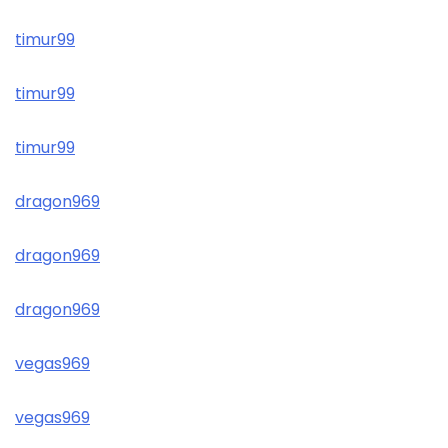
timur99
timur99
timur99
dragon969
dragon969
dragon969
vegas969
vegas969