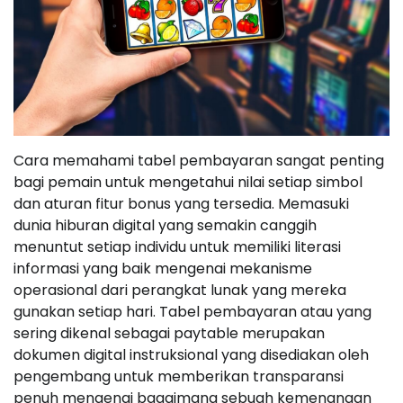
Cara memahami tabel pembayaran sangat penting
bagi pemain untuk mengetahui nilai setiap simbol
dan aturan fitur bonus yang tersedia. Memasuki
dunia hiburan digital yang semakin canggih
menuntut setiap individu untuk memiliki literasi
informasi yang baik mengenai mekanisme
operasional dari perangkat lunak yang mereka
gunakan setiap hari. Tabel pembayaran atau yang
sering dikenal sebagai paytable merupakan
dokumen digital instruksional yang disediakan oleh
pengembang untuk memberikan transparansi
penuh mengenai bagaimana sebuah kemenangan