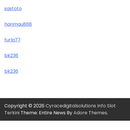
sastoto
harimau868
furla77
bk236
bk236
Copyright © 2026
Cyracedigitalsolutions Info Slot
Terkini
Theme: Entire News By
Adore Themes
.