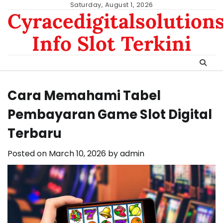
Skip
Saturday, August 1, 2026
Cyracedigitalsolution
to
content
Info Slot Terkini
Cara Memahami Tabel
Pembayaran Game Slot Digital
Terbaru
Posted on
March 10, 2026
by
admin