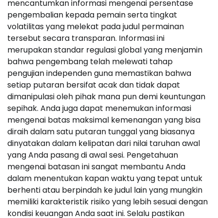
mencantumkan informasi mengenai persentase
pengembalian kepada pemain serta tingkat
volatilitas yang melekat pada judul permainan
tersebut secara transparan. Informasi ini
merupakan standar regulasi global yang menjamin
bahwa pengembang telah melewati tahap
pengujian independen guna memastikan bahwa
setiap putaran bersifat acak dan tidak dapat
dimanipulasi oleh pihak mana pun demi keuntungan
sepihak. Anda juga dapat menemukan informasi
mengenai batas maksimal kemenangan yang bisa
diraih dalam satu putaran tunggal yang biasanya
dinyatakan dalam kelipatan dari nilai taruhan awal
yang Anda pasang di awal sesi. Pengetahuan
mengenai batasan ini sangat membantu Anda
dalam menentukan kapan waktu yang tepat untuk
berhenti atau berpindah ke judul lain yang mungkin
memiliki karakteristik risiko yang lebih sesuai dengan
kondisi keuangan Anda saat ini. Selalu pastikan