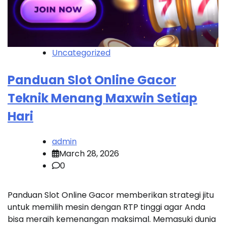
Uncategorized
Panduan Slot Online Gacor
Teknik Menang Maxwin Setiap
Hari
admin
March 28, 2026
0
Panduan Slot Online Gacor memberikan strategi jitu
untuk memilih mesin dengan RTP tinggi agar Anda
bisa meraih kemenangan maksimal. Memasuki dunia