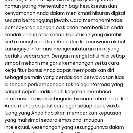
namun paling menentukan bagi kesuksesan dan
kenyamanan Anda dalam menikmati hiburan digital
secara bertanggung jawab. Cara memahami tabel
pembayaran dengan baik akan memberikan Anda
kendali penuh atas setiap keputusan yang diambil
serta menghindarkan Anda dari kekecewaan akibat
kurangnya informasi mengenai aturan main yang
berlaku secara sah. Dengan mengetahui nilai setiap
simbol mekanisme garis kemenangan serta cara
kerja fitur bonus Anda dapat memposisikan diri
sebagai pemain yang cerdas dan berwawasan luas
di tengah perkembangan teknologi informasi yang
sangat cepat. Jadikanlah kegiatan membaca
informasi teknis ini sebagai kebiasaan rutin setiap kali
Anda mencoba judul baru agar setiap detik waktu
luang yang Anda habiskan memberikan kepuasan
yang maksimal secara emosional maupun
intelektual. Kesenangan yang sesungguhnya dalam