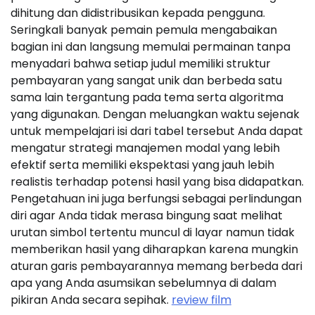
dihitung dan didistribusikan kepada pengguna.
Seringkali banyak pemain pemula mengabaikan
bagian ini dan langsung memulai permainan tanpa
menyadari bahwa setiap judul memiliki struktur
pembayaran yang sangat unik dan berbeda satu
sama lain tergantung pada tema serta algoritma
yang digunakan. Dengan meluangkan waktu sejenak
untuk mempelajari isi dari tabel tersebut Anda dapat
mengatur strategi manajemen modal yang lebih
efektif serta memiliki ekspektasi yang jauh lebih
realistis terhadap potensi hasil yang bisa didapatkan.
Pengetahuan ini juga berfungsi sebagai perlindungan
diri agar Anda tidak merasa bingung saat melihat
urutan simbol tertentu muncul di layar namun tidak
memberikan hasil yang diharapkan karena mungkin
aturan garis pembayarannya memang berbeda dari
apa yang Anda asumsikan sebelumnya di dalam
pikiran Anda secara sepihak.
review film