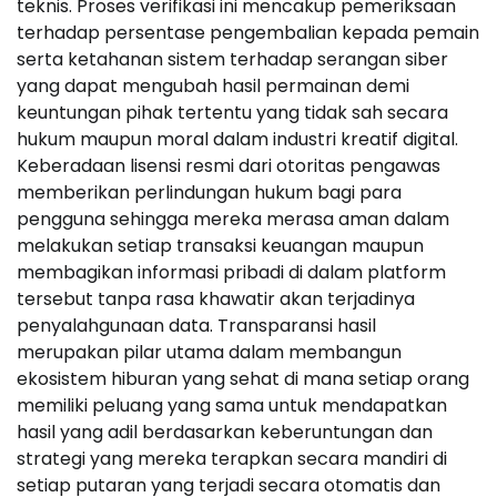
teknis. Proses verifikasi ini mencakup pemeriksaan
terhadap persentase pengembalian kepada pemain
serta ketahanan sistem terhadap serangan siber
yang dapat mengubah hasil permainan demi
keuntungan pihak tertentu yang tidak sah secara
hukum maupun moral dalam industri kreatif digital.
Keberadaan lisensi resmi dari otoritas pengawas
memberikan perlindungan hukum bagi para
pengguna sehingga mereka merasa aman dalam
melakukan setiap transaksi keuangan maupun
membagikan informasi pribadi di dalam platform
tersebut tanpa rasa khawatir akan terjadinya
penyalahgunaan data. Transparansi hasil
merupakan pilar utama dalam membangun
ekosistem hiburan yang sehat di mana setiap orang
memiliki peluang yang sama untuk mendapatkan
hasil yang adil berdasarkan keberuntungan dan
strategi yang mereka terapkan secara mandiri di
setiap putaran yang terjadi secara otomatis dan