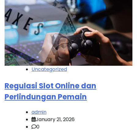
Uncategorized
Regulasi Slot Online dan
Perlindungan Pemain
admin
January 21, 2026
0