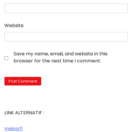
Website
Save my name, email, and website in this
browser for the next time I comment.
LINK ALTERNATIF :
mekar11