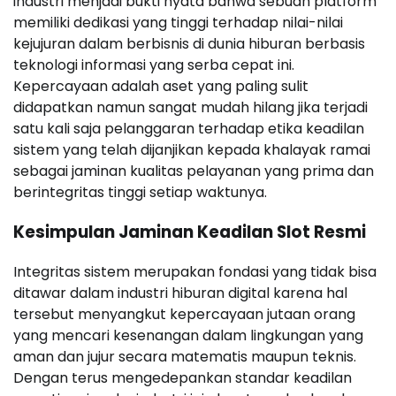
industri menjadi bukti nyata bahwa sebuah platform
memiliki dedikasi yang tinggi terhadap nilai-nilai
kejujuran dalam berbisnis di dunia hiburan berbasis
teknologi informasi yang serba cepat ini.
Kepercayaan adalah aset yang paling sulit
didapatkan namun sangat mudah hilang jika terjadi
satu kali saja pelanggaran terhadap etika keadilan
sistem yang telah dijanjikan kepada khalayak ramai
sebagai jaminan kualitas pelayanan yang prima dan
berintegritas tinggi setiap waktunya.
Kesimpulan Jaminan Keadilan Slot Resmi
Integritas sistem merupakan fondasi yang tidak bisa
ditawar dalam industri hiburan digital karena hal
tersebut menyangkut kepercayaan jutaan orang
yang mencari kesenangan dalam lingkungan yang
aman dan jujur secara matematis maupun teknis.
Dengan terus mengedepankan standar keadilan