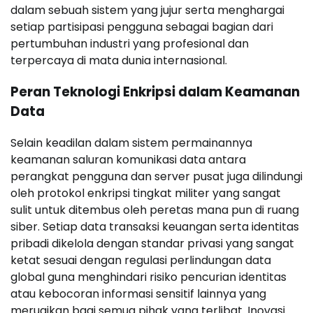
dalam sebuah sistem yang jujur serta menghargai
setiap partisipasi pengguna sebagai bagian dari
pertumbuhan industri yang profesional dan
terpercaya di mata dunia internasional.
Peran Teknologi Enkripsi dalam Keamanan
Data
Selain keadilan dalam sistem permainannya
keamanan saluran komunikasi data antara
perangkat pengguna dan server pusat juga dilindungi
oleh protokol enkripsi tingkat militer yang sangat
sulit untuk ditembus oleh peretas mana pun di ruang
siber. Setiap data transaksi keuangan serta identitas
pribadi dikelola dengan standar privasi yang sangat
ketat sesuai dengan regulasi perlindungan data
global guna menghindari risiko pencurian identitas
atau kebocoran informasi sensitif lainnya yang
merugikan bagi semua pihak yang terlibat. Inovasi