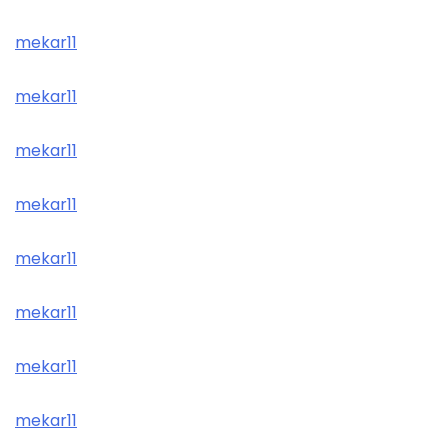
mekar11
mekar11
mekar11
mekar11
mekar11
mekar11
mekar11
mekar11