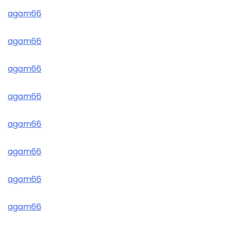
agam66
agam66
agam66
agam66
agam66
agam66
agam66
agam66