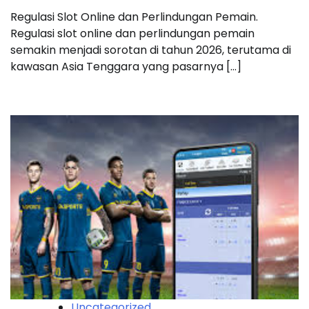
Regulasi Slot Online dan Perlindungan Pemain.
Regulasi slot online dan perlindungan pemain
semakin menjadi sorotan di tahun 2026, terutama di
kawasan Asia Tenggara yang pasarnya […]
Uncategorized