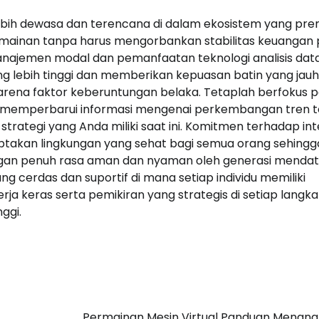
ebih dewasa dan terencana di dalam ekosistem yang pr
mainan tanpa harus mengorbankan stabilitas keuangan p
najemen modal dan pemanfaatan teknologi analisis dat
lebih tinggi dan memberikan kepuasan batin yang jauh 
rena faktor keberuntungan belaka. Tetaplah berfokus 
k memperbarui informasi mengenai perkembangan tren t
 strategi yang Anda miliki saat ini. Komitmen terhadap int
ptakan lingkungan yang sehat bagi semua orang sehingg
dengan penuh rasa aman dan nyaman oleh generasi mendat
cerdas dan suportif di mana setiap individu memiliki
ja keras serta pemikiran yang strategis di setiap langk
ggi.
Permainan Mesin Virtual Panduan Menang