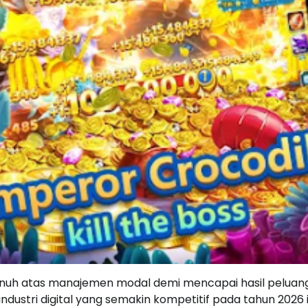
nuh atas manajemen modal demi mencapai hasil peluan
ndustri digital yang semakin kompetitif pada tahun 2026 i