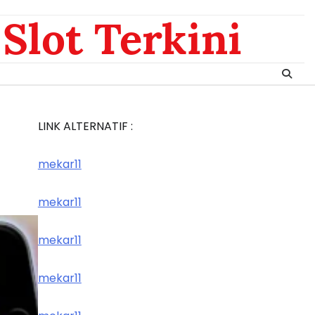
 Slot Terkini
LINK ALTERNATIF :
mekar11
mekar11
mekar11
mekar11