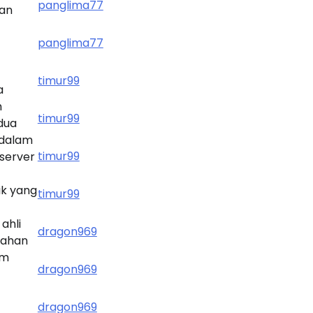
panglima77
kan
panglima77
timur99
a
h
timur99
dua
 dalam
timur99
 server
ik yang
timur99
ahli
dragon969
dahan
am
dragon969
dragon969