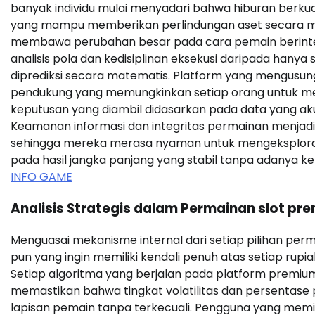
banyak individu mulai menyadari bahwa hiburan berkual
yang mampu memberikan perlindungan aset secara men
membawa perubahan besar pada cara pemain berintera
analisis pola dan kedisiplinan eksekusi daripada han
diprediksi secara matematis. Platform yang mengusun
pendukung yang memungkinkan setiap orang untuk me
keputusan yang diambil didasarkan pada data yang aku
Keamanan informasi dan integritas permainan menja
sehingga mereka merasa nyaman untuk mengeksplorasi 
pada hasil jangka panjang yang stabil tanpa adanya ke
INFO GAME
Analisis Strategis dalam Permainan slot pr
Menguasai mekanisme internal dari setiap pilihan per
pun yang ingin memiliki kendali penuh atas setiap rupi
Setiap algoritma yang berjalan pada platform premium 
memastikan bahwa tingkat volatilitas dan persentase 
lapisan pemain tanpa terkecuali. Pengguna yang memi