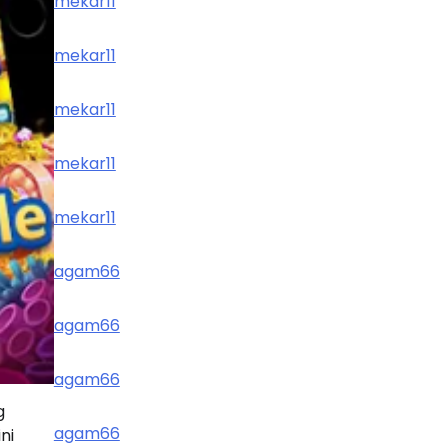
mekar11
mekar11
mekar11
mekar11
mekar11
agam66
agam66
agam66
g
agam66
ni