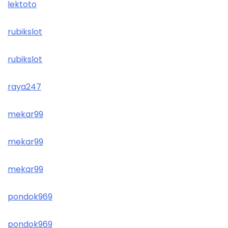
lektoto
rubikslot
rubikslot
raya247
mekar99
mekar99
mekar99
pondok969
pondok969