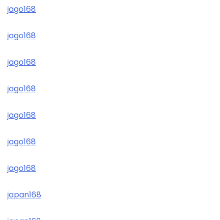
jago168
jago168
jago168
jago168
jago168
jago168
jago168
japan168