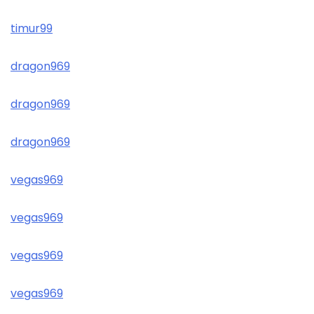
timur99
dragon969
dragon969
dragon969
vegas969
vegas969
vegas969
vegas969