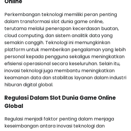
Online
Perkembangan teknologi memiliki peran penting
dalam transformasi slot dunia game online,
terutama melalui penerapan kecerdasan buatan,
cloud computing, dan sistem analitik data yang
semakin canggih. Teknologi ini memungkinkan
platform untuk memberikan pengalaman yang lebih
personal kepada pengguna sekaligus meningkatkan
efisiensi operasional secara keseluruhan. Selain itu,
inovasi teknologi juga membantu meningkatkan
keamanan data dan stabilitas layanan dalam industri
hiburan digital global.
Regulasi Dalam Slot Dunia Game Online
Global
Regulasi menjadi faktor penting dalam menjaga
keseimbangan antara inovasi teknologi dan