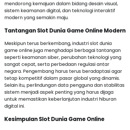
mendorong kemajuan dalam bidang desain visual,
sistem keamanan digital, dan teknologi interaktif
modern yang semakin maju.
Tantangan Slot Dunia Game Online Modern
Meskipun terus berkembang, industri slot dunia
game online juga menghadapi berbagai tantangan
seperti keamanan siber, perubahan teknologi yang
sangat cepat, serta perbedaan regulasi antar
negara. Pengembang harus terus beradaptasi agar
tetap kompetitif dalam pasar global yang dinamis.
Selain itu, perlindungan data pengguna dan stabilitas
sistem menjadi aspek penting yang harus dijaga
untuk memastikan keberlanjutan industri hiburan
digital ini.
Kesimpulan Slot Dunia Game Online