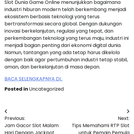
Slot Dunia Game Online menunjukkan bagaimana
industri hiburan modern telah berkembang menjadi
ekosistem berbasis teknologi yang terus
bertransformasi secara global. Dengan dukungan
inovasi berkelanjutan, regulasi yang tepat, dan
perkembangan teknologi yang terus maju, industri ini
menjadi bagian penting dari ekonomi digital dunia.
Namun, tantangan yang ada tetap harus dikelola
dengan baik agar pertumbuhan industri tetap stabil,
aman, dan berkelanjutan di masa depan.
BACA SELENGKAPNYA DI..
Posted in
Uncategorized
Post
Previous:
Next:
navigation
Jam Gacor Slot Malam
Tips Memahami RTP Slot
Hari Dengan Jackpot
untuk Pemain Pemula