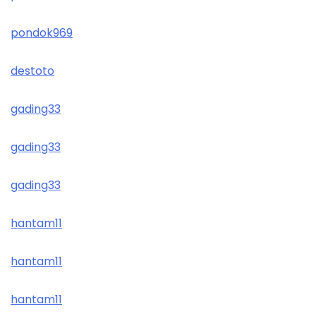
pondok969
destoto
gading33
gading33
gading33
hantam11
hantam11
hantam11