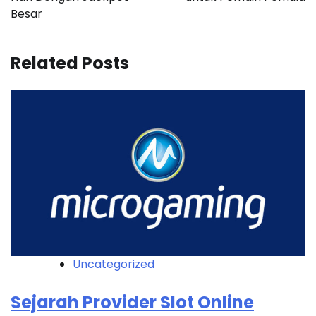
Besar
Related Posts
Uncategorized
Sejarah Provider Slot Online