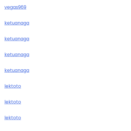
vegas969
ketuanaga
ketuanaga
ketuanaga
ketuanaga
lektoto
lektoto
lektoto