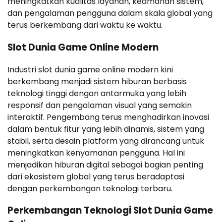
meningkatkan kualitas layanan, keamanan sistem,
dan pengalaman pengguna dalam skala global yang
terus berkembang dari waktu ke waktu.
Slot Dunia Game Online Modern
Industri slot dunia game online modern kini
berkembang menjadi sistem hiburan berbasis
teknologi tinggi dengan antarmuka yang lebih
responsif dan pengalaman visual yang semakin
interaktif. Pengembang terus menghadirkan inovasi
dalam bentuk fitur yang lebih dinamis, sistem yang
stabil, serta desain platform yang dirancang untuk
meningkatkan kenyamanan pengguna. Hal ini
menjadikan hiburan digital sebagai bagian penting
dari ekosistem global yang terus beradaptasi
dengan perkembangan teknologi terbaru.
Perkembangan Teknologi Slot Dunia Game