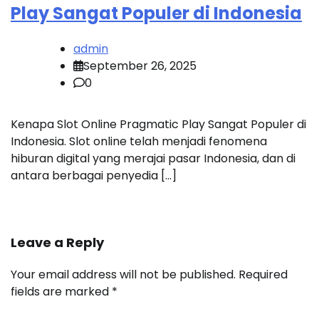
Play Sangat Populer di Indonesia
admin
September 26, 2025
0
Kenapa Slot Online Pragmatic Play Sangat Populer di
Indonesia. Slot online telah menjadi fenomena
hiburan digital yang merajai pasar Indonesia, dan di
antara berbagai penyedia […]
Leave a Reply
Your email address will not be published.
Required
fields are marked
*