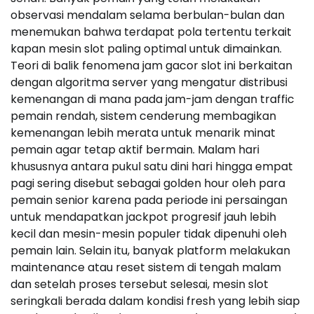
observasi mendalam selama berbulan-bulan dan
menemukan bahwa terdapat pola tertentu terkait
kapan mesin slot paling optimal untuk dimainkan.
Teori di balik fenomena jam gacor slot ini berkaitan
dengan algoritma server yang mengatur distribusi
kemenangan di mana pada jam-jam dengan traffic
pemain rendah, sistem cenderung membagikan
kemenangan lebih merata untuk menarik minat
pemain agar tetap aktif bermain. Malam hari
khususnya antara pukul satu dini hari hingga empat
pagi sering disebut sebagai golden hour oleh para
pemain senior karena pada periode ini persaingan
untuk mendapatkan jackpot progresif jauh lebih
kecil dan mesin-mesin populer tidak dipenuhi oleh
pemain lain. Selain itu, banyak platform melakukan
maintenance atau reset sistem di tengah malam
dan setelah proses tersebut selesai, mesin slot
seringkali berada dalam kondisi fresh yang lebih siap