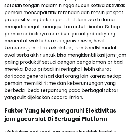
setelah tengah malam hingga subuh ketika aktivitas
pemain mencapai titik terendah dan mesin jackpot
progresif yang belum pecah dalam waktu lama
menjadi sangat menggiurkan untuk dicoba. Setiap
pemain sebaiknya membuat jurnal pribadi yang
mencatat waktu bermain, jenis mesin, hasil
kemenangan atau kekalahan, dan kondisi modal
awal serta akhir untuk bisa mengidentifikasi jam-jam
paling produktif sesuai dengan pengalaman pribadi
mereka. Data pribadi ini seringkali lebih akurat
daripada generalisasi dari orang lain karena setiap
pemain memiliki ritme dan keberuntungan yang
berbeda-beda tergantung pada berbagai faktor
yang sulit dijelaskan secara ilmiah.
Faktor Yang Mempengaruhi Efektivitas
jam gacor slot Di Berbagai Platform