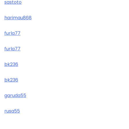
sastoto
harimau868
furla77
furla77
bk236
bk236
garuda55
rusa55