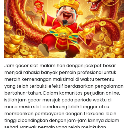
Jam gacor slot malam hari dengan jackpot besar
menjadi rahasia banyak pemain profesional untuk
meraih kemenangan maksimal di waktu tertentu
yang telah terbukti efektif berdasarkan pengalaman
bertahun-tahun. Dalam komunitas perjudian online,
istilah jam gacor merujuk pada periode waktu di
mana mesin slot cenderung lebih longgar atau
memberikan pembayaran dengan frekuensi lebih
tinggi dibandingkan dengan jam-jam lainnya dalam
sehari. Banyak pemain yang telah melakukan