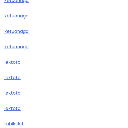
ketuanaga
ketuanaga
ketuanaga
ketuanaga
lektoto
lektoto
lektoto
lektoto
rubikslot