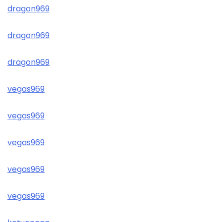
dragon969
dragon969
dragon969
vegas969
vegas969
vegas969
vegas969
vegas969