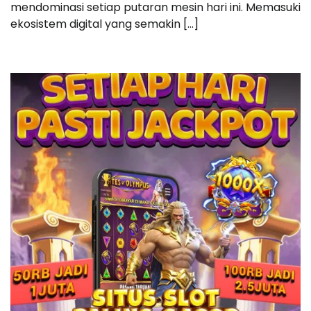
mendominasi setiap putaran mesin hari ini. Memasuki
ekosistem digital yang semakin […]