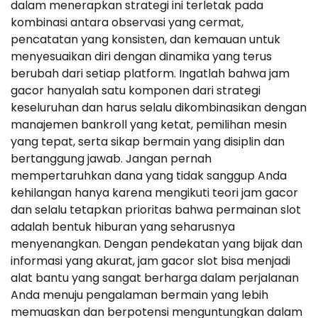
dalam menerapkan strategi ini terletak pada
kombinasi antara observasi yang cermat,
pencatatan yang konsisten, dan kemauan untuk
menyesuaikan diri dengan dinamika yang terus
berubah dari setiap platform. Ingatlah bahwa jam
gacor hanyalah satu komponen dari strategi
keseluruhan dan harus selalu dikombinasikan dengan
manajemen bankroll yang ketat, pemilihan mesin
yang tepat, serta sikap bermain yang disiplin dan
bertanggung jawab. Jangan pernah
mempertaruhkan dana yang tidak sanggup Anda
kehilangan hanya karena mengikuti teori jam gacor
dan selalu tetapkan prioritas bahwa permainan slot
adalah bentuk hiburan yang seharusnya
menyenangkan. Dengan pendekatan yang bijak dan
informasi yang akurat, jam gacor slot bisa menjadi
alat bantu yang sangat berharga dalam perjalanan
Anda menuju pengalaman bermain yang lebih
memuaskan dan berpotensi menguntungkan dalam