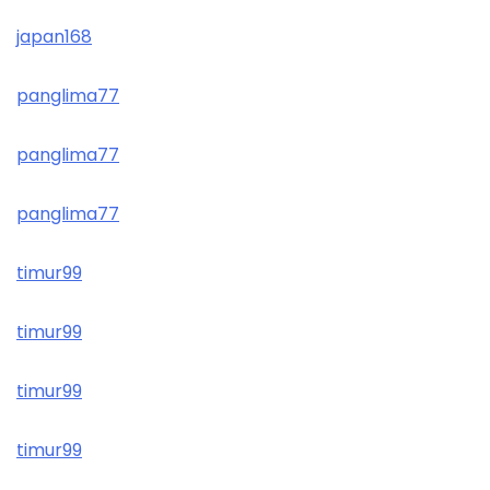
japan168
panglima77
panglima77
panglima77
timur99
timur99
timur99
timur99