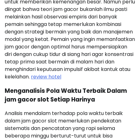
untuk memberikan kemenangan besar. Namun perlu
diingat bahwa teori jam gacor bukanlah ilmu pasti
melainkan hasil observasi empiris dari banyak
pemain sehingga tetap memerlukan kombinasi
dengan strategi bermain yang baik dan manajemen
modal yang ketat. Pemain yang ingin memanfaatkan
jam gacor dengan optimal harus mempersiapkan
diri dengan cukup tidur di siang hari agar konsentrasi
tetap prima saat bermain di malam hari dan
menghindari keputusan impulsif akibat kantuk atau
kelelahan.
review hotel
Menganalisis Pola Waktu Terbaik Dalam
jam gacor slot Setiap Harinya
Analisis mendalam terhadap pola waktu terbaik
dalam jam gacor slot memerlukan pendekatan
sistematis dan pencatatan yang rapi selama
beberapa minggu berturut-turut untuk bisa