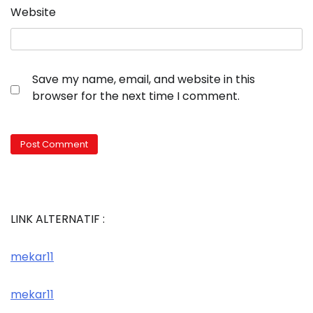
Website
Save my name, email, and website in this
browser for the next time I comment.
LINK ALTERNATIF :
mekar11
mekar11