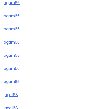
agam66
agam66
agam66
agam66
agam66
agam66
agam66
jago168
jago168